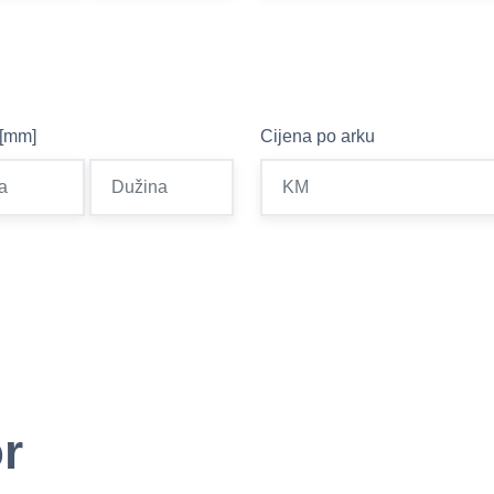
 [mm]
Cijena po arku
r