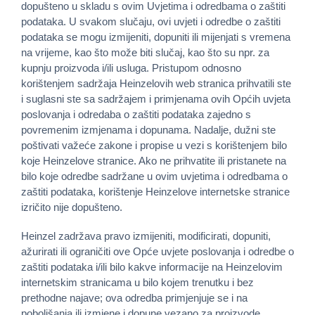
dopušteno u skladu s ovim Uvjetima i odredbama o zaštiti
podataka. U svakom slučaju, ovi uvjeti i odredbe o zaštiti
podataka se mogu izmijeniti, dopuniti ili mijenjati s vremena
na vrijeme, kao što može biti slučaj, kao što su npr. za
kupnju proizvoda i/ili usluga. Pristupom odnosno
korištenjem sadržaja Heinzelovih web stranica prihvatili ste
i suglasni ste sa sadržajem i primjenama ovih Općih uvjeta
poslovanja i odredaba o zaštiti podataka zajedno s
povremenim izmjenama i dopunama. Nadalje, dužni ste
poštivati ​​važeće zakone i propise u vezi s korištenjem bilo
koje Heinzelove stranice. Ako ne prihvatite ili pristanete na
bilo koje odredbe sadržane u ovim uvjetima i odredbama o
zaštiti podataka, korištenje Heinzelove internetske stranice
izričito nije dopušteno.
Heinzel zadržava pravo izmijeniti, modificirati, dopuniti,
ažurirati ili ograničiti ove Opće uvjete poslovanja i odredbe o
zaštiti podataka i/ili bilo kakve informacije na Heinzelovim
internetskim stranicama u bilo kojem trenutku i bez
prethodne najave; ova odredba primjenjuje se i na
poboljšanja ili izmjene i dopune vezano za proizvode,