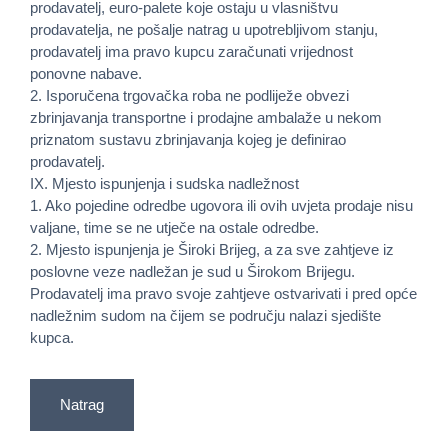
prodavatelj, euro-palete koje ostaju u vlasništvu
prodavatelja, ne pošalje natrag u upotrebljivom stanju,
prodavatelj ima pravo kupcu zaračunati vrijednost
ponovne nabave.
2. Isporučena trgovačka roba ne podliježe obvezi
zbrinjavanja transportne i prodajne ambalaže u nekom
priznatom sustavu zbrinjavanja kojeg je definirao
prodavatelj.
IX. Mjesto ispunjenja i sudska nadležnost
1. Ako pojedine odredbe ugovora ili ovih uvjeta prodaje nisu
valjane, time se ne utječe na ostale odredbe.
2. Mjesto ispunjenja je Široki Brijeg, a za sve zahtjeve iz
poslovne veze nadležan je sud u Širokom Brijegu.
Prodavatelj ima pravo svoje zahtjeve ostvarivati i pred opće
nadležnim sudom na čijem se području nalazi sjedište
kupca.
Natrag