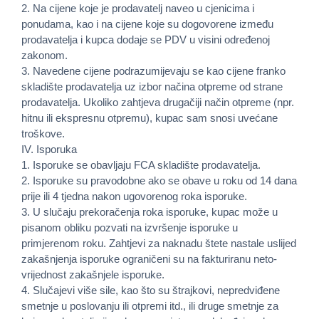
2. Na cijene koje je prodavatelj naveo u cjenicima i
ponudama, kao i na cijene koje su dogovorene između
prodavatelja i kupca dodaje se PDV u visini određenoj
zakonom.
3. Navedene cijene podrazumijevaju se kao cijene franko
skladište prodavatelja uz izbor načina otpreme od strane
prodavatelja. Ukoliko zahtjeva drugačiji način otpreme (npr.
hitnu ili ekspresnu otpremu), kupac sam snosi uvećane
troškove.
IV. Isporuka
1. Isporuke se obavljaju FCA skladište prodavatelja.
2. Isporuke su pravodobne ako se obave u roku od 14 dana
prije ili 4 tjedna nakon ugovorenog roka isporuke.
3. U slučaju prekoračenja roka isporuke, kupac može u
pisanom obliku pozvati na izvršenje isporuke u
primjerenom roku. Zahtjevi za naknadu štete nastale uslijed
zakašnjenja isporuke ograničeni su na fakturiranu neto-
vrijednost zakašnjele isporuke.
4. Slučajevi više sile, kao što su štrajkovi, nepredviđene
smetnje u poslovanju ili otpremi itd., ili druge smetnje za