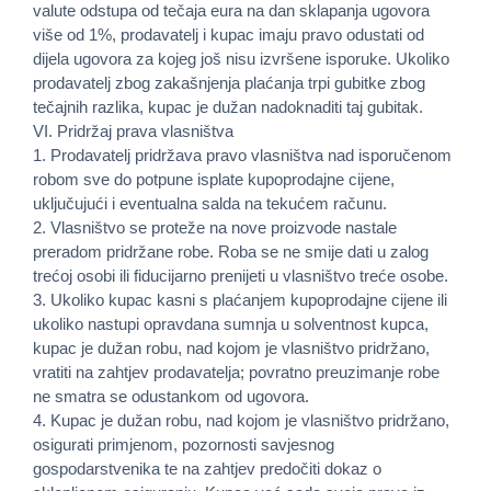
valute odstupa od tečaja eura na dan sklapanja ugovora
više od 1%, prodavatelj i kupac imaju pravo odustati od
dijela ugovora za kojeg još nisu izvršene isporuke. Ukoliko
prodavatelj zbog zakašnjenja plaćanja trpi gubitke zbog
tečajnih razlika, kupac je dužan nadoknaditi taj gubitak.
VI. Pridržaj prava vlasništva
1. Prodavatelj pridržava pravo vlasništva nad isporučenom
robom sve do potpune isplate kupoprodajne cijene,
uključujući i eventualna salda na tekućem računu.
2. Vlasništvo se proteže na nove proizvode nastale
preradom pridržane robe. Roba se ne smije dati u zalog
trećoj osobi ili fiducijarno prenijeti u vlasništvo treće osobe.
3. Ukoliko kupac kasni s plaćanjem kupoprodajne cijene ili
ukoliko nastupi opravdana sumnja u solventnost kupca,
kupac je dužan robu, nad kojom je vlasništvo pridržano,
vratiti na zahtjev prodavatelja; povratno preuzimanje robe
ne smatra se odustankom od ugovora.
4. Kupac je dužan robu, nad kojom je vlasništvo pridržano,
osigurati primjenom, pozornosti savjesnog
gospodarstvenika te na zahtjev predočiti dokaz o