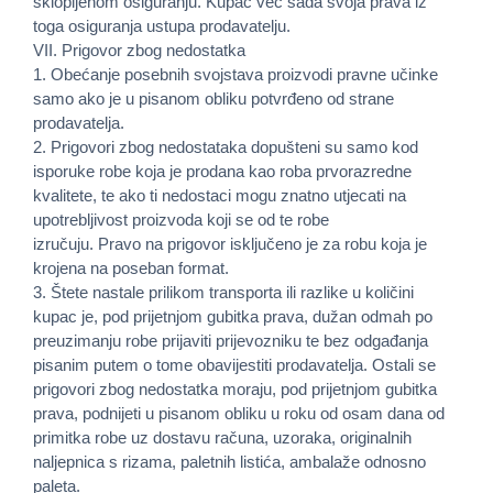
sklopljenom osiguranju. Kupac već sada svoja prava iz
toga osiguranja ustupa prodavatelju.
VII. Prigovor zbog nedostatka
1. Obećanje posebnih svojstava proizvodi pravne učinke
samo ako je u pisanom obliku potvrđeno od strane
prodavatelja.
2. Prigovori zbog nedostataka dopušteni su samo kod
isporuke robe koja je prodana kao roba prvorazredne
kvalitete, te ako ti nedostaci mogu znatno utjecati na
upotrebljivost proizvoda koji se od te robe
izručuju. Pravo na prigovor isključeno je za robu koja je
krojena na poseban format.
3. Štete nastale prilikom transporta ili razlike u količini
kupac je, pod prijetnjom gubitka prava, dužan odmah po
preuzimanju robe prijaviti prijevozniku te bez odgađanja
pisanim putem o tome obavijestiti prodavatelja. Ostali se
prigovori zbog nedostatka moraju, pod prijetnjom gubitka
prava, podnijeti u pisanom obliku u roku od osam dana od
primitka robe uz dostavu računa, uzoraka, originalnih
naljepnica s rizama, paletnih listića, ambalaže odnosno
paleta.