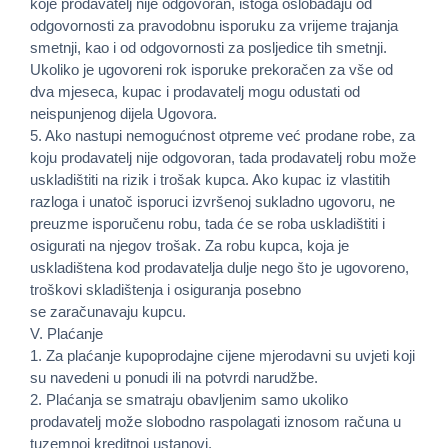
koje prodavatelj nije odgovoran, istoga oslobađaju od
odgovornosti za pravodobnu isporuku za vrijeme trajanja
smetnji, kao i od odgovornosti za posljedice tih smetnji.
Ukoliko je ugovoreni rok isporuke prekoračen za vše od
dva mjeseca, kupac i prodavatelj mogu odustati od
neispunjenog dijela Ugovora.
5. Ako nastupi nemogućnost otpreme već prodane robe, za
koju prodavatelj nije odgovoran, tada prodavatelj robu može
uskladištiti na rizik i trošak kupca. Ako kupac iz vlastitih
razloga i unatoč isporuci izvršenoj sukladno ugovoru, ne
preuzme isporučenu robu, tada će se roba uskladištiti i
osigurati na njegov trošak. Za robu kupca, koja je
uskladištena kod prodavatelja dulje nego što je ugovoreno,
troškovi skladištenja i osiguranja posebno
se zaračunavaju kupcu.
V. Plaćanje
1. Za plaćanje kupoprodajne cijene mjerodavni su uvjeti koji
su navedeni u ponudi ili na potvrdi narudžbe.
2. Plaćanja se smatraju obavljenim samo ukoliko
prodavatelj može slobodno raspolagati iznosom računa u
tuzemnoj kreditnoj ustanovi.