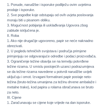
1. Ponude, narudžbe i isporuke podliježu ovim uvjetima
prodaje i isporuke.
2. Sve pogodbe koje odstupaju od ovih uvjeta poslovanja
moraju biti u pisanom obliku.
3. Mogućnost pobijanja ili usklađivanja Ugovora zbog
zablude isključena je.
II. Roba
1. Ako nije drugačije ugovoreno, papir se neće naknadno
obrezivati.
2. U pogledu tehničkih svojstava i područja primjene
primjenjuju se odgovarajuće odredbe i podaci proizvođača.
3. Ograničenje težine obavlja se na temelju potvrđene
težine rizama. U smislu postojećih uzanci podrazumijeva
se da težine rizama navedene u potvrdi narudžbe uvijek
uključuju i omot. Izvagani formatirani papir postaje neto-
težina (bruto-težina umanjena za težinu drvene ambalaže i
metalne trake), kod papira u rolama obračunava se bruto
za neto.
III. Cijene
1. Zaračunavaju se cijene koje vrijede na dan isporuke.