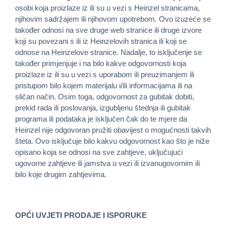
osobi koja proizlaze iz ili su u vezi s Heinzel stranicama,
njihovim sadržajem ili njihovom upotrebom. Ovo izuzeće se
također odnosi na sve druge web stranice ili druge izvore
koji su povezani s ili iz Heinzelovih stranica ili koji se
odnose na Heinzelove stranice. Nadalje, to isključenje se
također primjenjuje i na bilo kakve odgovornosti koja
proizlaze iz ili su u vezi s uporabom ili preuzimanjem ili
pristupom bilo kojem materijalu i/ili informacijama ili na
sličan način. Osim toga, odgovornost za gubitak dobiti,
prekid rada ili poslovanja, izgubljenu štednja ili gubitak
programa ili podataka je isključen čak do te mjere da
Heinzel nije odgovoran pružiti obavijest o mogućnosti takvih
šteta. Ovo isključuje bilo kakvu odgovornost kao što je niže
opisano koja se odnosi na sve zahtjeve, uključujući
ugovorne zahtjeve ili jamstva u vezi ili izvanugovornim ili
bilo koje drugim zahtjevima.
OPĆI UVJETI PRODAJE I ISPORUKE