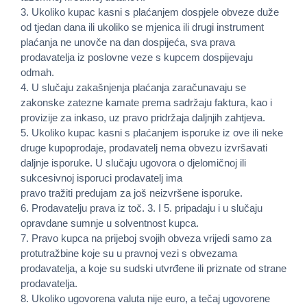
3. Ukoliko kupac kasni s plaćanjem dospjele obveze duže
od tjedan dana ili ukoliko se mjenica ili drugi instrument
plaćanja ne unovče na dan dospijeća, sva prava
prodavatelja iz poslovne veze s kupcem dospijevaju
odmah.
4. U slučaju zakašnjenja plaćanja zaračunavaju se
zakonske zatezne kamate prema sadržaju faktura, kao i
provizije za inkaso, uz pravo pridržaja daljnjih zahtjeva.
5. Ukoliko kupac kasni s plaćanjem isporuke iz ove ili neke
druge kupoprodaje, prodavatelj nema obvezu izvršavati
daljnje isporuke. U slučaju ugovora o djelomičnoj ili
sukcesivnoj isporuci prodavatelj ima
pravo tražiti predujam za još neizvršene isporuke.
6. Prodavatelju prava iz toč. 3. I 5. pripadaju i u slučaju
opravdane sumnje u solventnost kupca.
7. Pravo kupca na prijeboj svojih obveza vrijedi samo za
protutražbine koje su u pravnoj vezi s obvezama
prodavatelja, a koje su sudski utvrđene ili priznate od strane
prodavatelja.
8. Ukoliko ugovorena valuta nije euro, a tečaj ugovorene