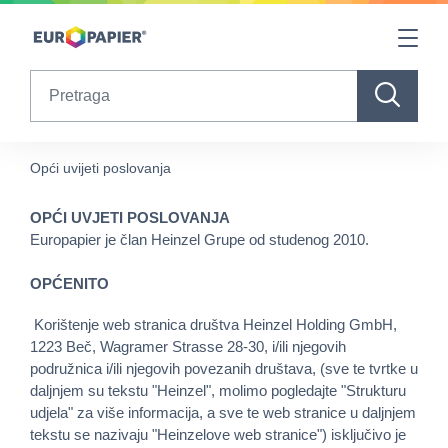
Table Of Content
sr.skip-to.main-content
sr.skip-to.table-of-contents
sr.skip-to.main-navigation
Search
Opći uvijeti poslovanja
OPĆI UVJETI POSLOVANJA
Europapier je član Heinzel Grupe od studenog 2010.
OPĆENITO
Korištenje web stranica društva Heinzel Holding GmbH,
1223 Beč, Wagramer Strasse 28-30, i/ili njegovih
podružnica i/ili njegovih povezanih društava, (sve te tvrtke u
daljnjem su tekstu "Heinzel", molimo pogledajte "Strukturu
udjela" za više informacija, a sve te web stranice u daljnjem
tekstu se nazivaju "Heinzelove web stranice") isključivo je