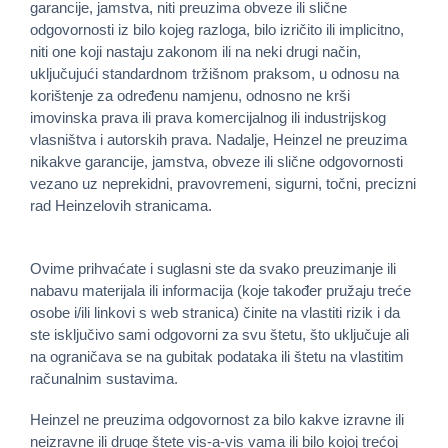
garancije, jamstva, niti preuzima obveze ili slične
odgovornosti iz bilo kojeg razloga, bilo izričito ili implicitno,
niti one koji nastaju zakonom ili na neki drugi način,
uključujući standardnom tržišnom praksom, u odnosu na
korištenje za određenu namjenu, odnosno ne krši
imovinska prava ili prava komercijalnog ili industrijskog
vlasništva i autorskih prava. Nadalje, Heinzel ne preuzima
nikakve garancije, jamstva, obveze ili slične odgovornosti
vezano uz neprekidni, pravovremeni, sigurni, točni, precizni
rad Heinzelovih stranicama.
Ovime prihvaćate i suglasni ste da svako preuzimanje ili
nabavu materijala ili informacija (koje također pružaju treće
osobe i/ili linkovi s web stranica) činite na vlastiti rizik i da
ste isključivo sami odgovorni za svu štetu, što uključuje ali
na ograničava se na gubitak podataka ili štetu na vlastitim
računalnim sustavima.
Heinzel ne preuzima odgovornost za bilo kakve izravne ili
neizravne ili druge štete vis-a-vis vama ili bilo kojoj trećoj