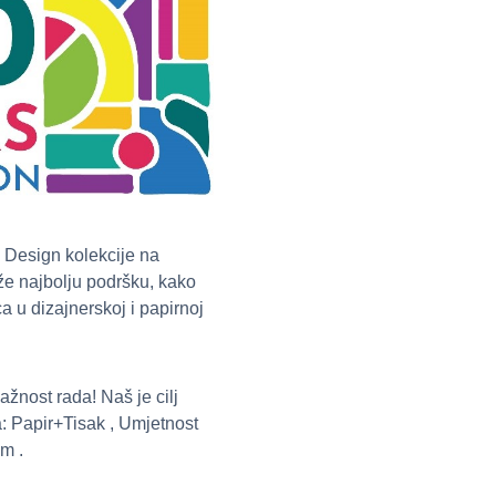
 Design kolekcije na
že najbolju podršku, kako
a u dizajnerskoj i papirnoj
nost rada! Naš je cilj
ja: Papir+Tisak , Umjetnost
am .