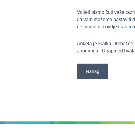
Voljeli bismo čuti vaša razm
da vam možemo nastaviti don
ne bismo bili ovdje i radili
Anketa je kratka i trebat 
anonimna. Unaprijed hvala š
Natrag