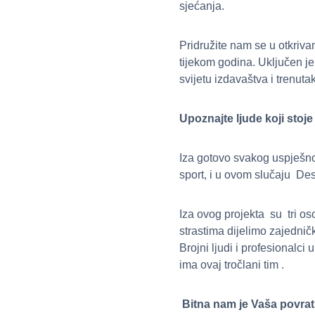
sjećanja.
Pridružite nam se u otkrivan
tijekom godina. Uključen je
svijetu izdavaštva i trenut
Upoznajte ljude koji stoje 
Iza gotovo svakog uspješno
sport, i u ovom slučaju De
Iza ovog projekta su tri o
strastima dijelimo zajednič
Brojni ljudi i profesionalci
ima ovaj tročlani tim .
Bitna nam je Vaša povrat