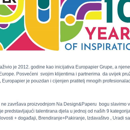
io je 2012. godine kao inicijativa Europapier Grupe, a njene
 Europe. Posvećeni svojim klijentima i partnerima da uvijek pru
, Europapier je pouzdan i cijenjen pratitelj mnogih profesionalac
ta ne završava proizvodnjom Na Design&Paperu bogu slavimo važ
telje predstavljajući talentirana djela u jednoj od naših 9 kategori
, Novosti + događaji, Brendiranje+Pakiranje, Izdavaštvo , Uradi s