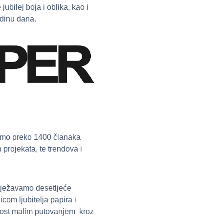
ubilej boja i oblika, kao i
odinu dana.
 smo preko 1400 članaka
projekata, te trendova i
ilježavamo desetljeće
icom ljubitelja papira i
šlost malim putovanjem kroz