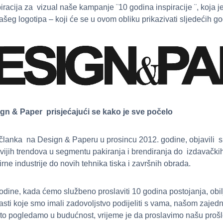
racija za vizual naše kampanje ¨10 godina inspiracije ¨, koja je j
šeg logotipa – koji će se u ovom obliku prikazivati sljedećih g
gn & Paper prisjećajući se kako je sve počelo
 članka na Design & Paperu u prosincu 2012. godine, objavili
vijih trendova u segmentu pakiranja i brendiranja do izdavačkih 
rne industrije do novih tehnika tiska i završnih obrada.
godine, kada ćemo službeno proslaviti 10 godina postojanja, ob
strasti koje smo imali zadovoljstvo podijeliti s vama, našom zajedn
 što pogledamo u budućnost, vrijeme je da proslavimo našu pro