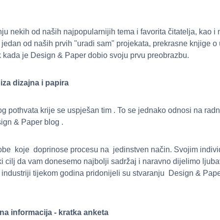
ju nekih od naših najpopularnijih tema i favorita čitatelja, kao 
 jedan od naših prvih "uradi sam" projekata, prekrasne knjige o 
ak kada je Design & Paper dobio svoju prvu preobrazbu.
iza dizajna i papira
g pothvata krije se uspješan tim . To se jednako odnosi na radn
sign & Paper blog .
sobe koje doprinose procesu na jedinstven način. Svojim indiv
ki cilj da vam donesemo najbolji sadržaj i naravno dijelimo ljuba
 u industriji tijekom godina pridonijeli su stvaranju Design & Pa
na informacija - kratka anketa