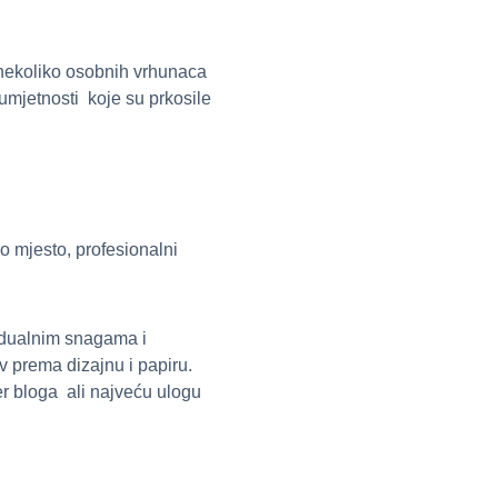
i nekoliko osobnih vrhunaca
umjetnosti koje su prkosile
o mjesto, profesionalni
idualnim snagama i
v prema dizajnu i papiru.
per bloga ali najveću ulogu