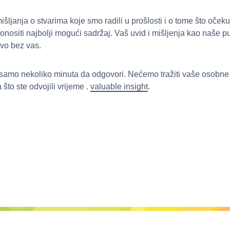
išljanja o stvarima koje smo radili u prošlosti i o tome što oček
ositi najbolji mogući sadržaj. Vaš uvid i mišljenja kao naše pu
 ovo bez vas.
će samo nekoliko minuta da odgovori. Nećemo tražiti vaše osobne
to ste odvojili vrijeme .
valuable insight
.