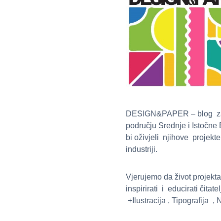
DESIGN&PAPER – blog zaživ
području Srednje i Istočne
bi oživjeli njihove projekte
industriji.
Vjerujemo da život projek
inspirirati i educirati čita
+Ilustracija , Tipografija 